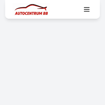
← Späť na blog
Tipy a rady
Ako sa pripraviť na STK a EK
5. januára 2025