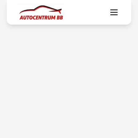
1
/
65