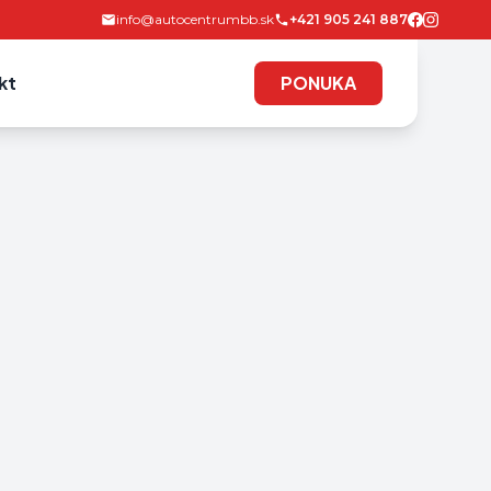
info@autocentrumbb.sk
+421 905 241 887
kt
PONUKA
PONUKA