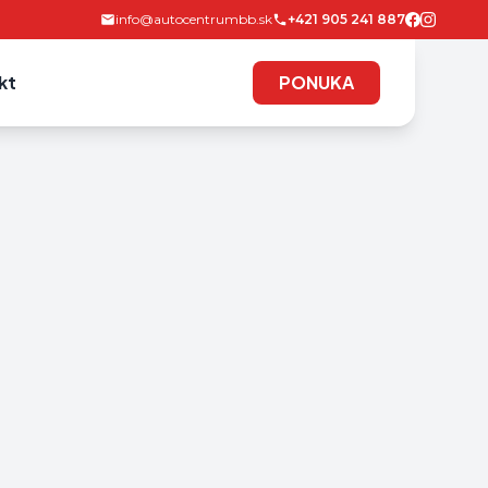
info@autocentrumbb.sk
+421 905 241 887
kt
PONUKA
PONUKA