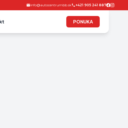
info@autocentrumbb.sk
+421 905 241 887
kt
PONUKA
PONUKA